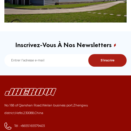
Inscrivez-Vous À Nos Newsletters
No.188 of Qianshan Road,Weilan business port,Zhengwu
district,Hefei,230088,China
Tél :
+8655165579403