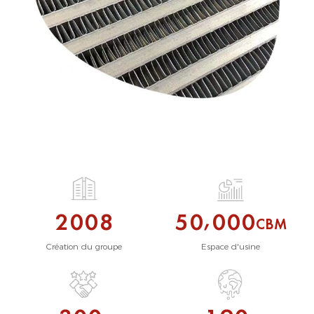
,
2
0
0
8
5
0
0
0
0
CBM
Création du groupe
Espace d'usine