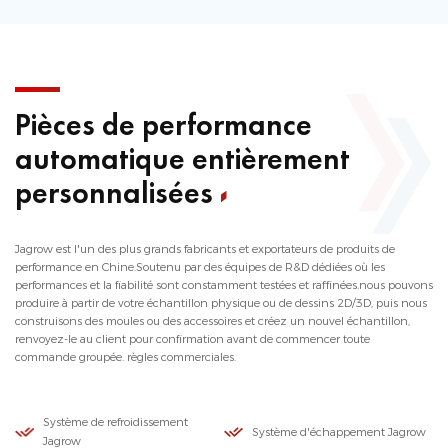
Pièces de performance
automatique entièrement
personnalisées
Jagrow est l'un des plus grands fabricants et exportateurs de produits de
performance en Chine.Soutenu par des équipes de R&D dédiées où les
performances et la fiabilité sont constamment testées et raffinées.nous pouvons
produire à partir de votre échantillon physique ou de dessins 2D/3D, puis nous
construisons des moules ou des accessoires et créez un nouvel échantillon,
renvoyez-le au client pour confirmation avant de commencer toute
commande groupée. règles commerciales.
Système de refroidissement
Système d'échappement Jagrow
Jagrow