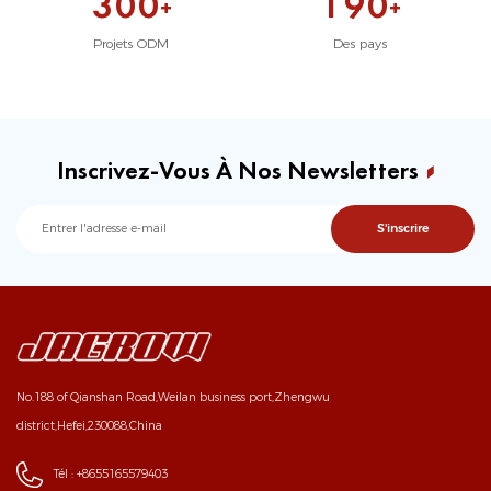
3
0
0
1
9
0
+
+
Projets ODM
Des pays
Inscrivez-Vous À Nos Newsletters
No.188 of Qianshan Road,Weilan business port,Zhengwu
district,Hefei,230088,China
Tél :
+8655165579403