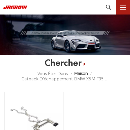
Chercher
Maison
Vous Êtes Dans:
/
/
Catback D'échappement BMW X5M F95 X6M F96