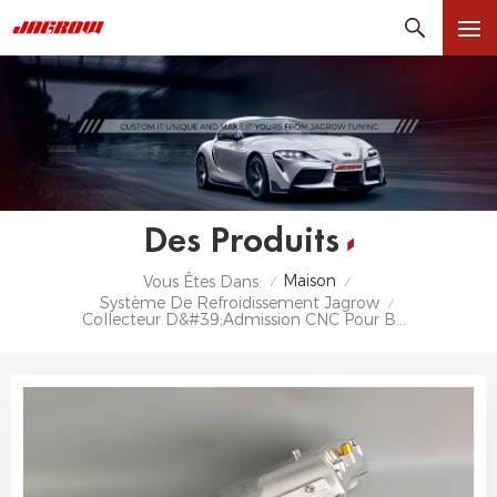
Des Produits
Maison
Vous Êtes Dans:
/
/
Système De Refroidissement Jagrow
/
Collecteur D&#39;admission CNC Pour BMW M2 M3 M4 G8X S58