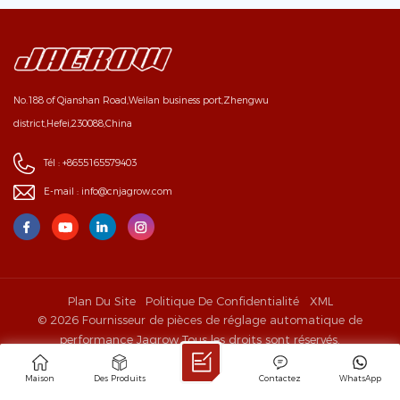
No.188 of Qianshan Road,Weilan business port,Zhengwu
district,Hefei,230088,China
Tél :
+8655165579403
E-mail :
info@cnjagrow.com
Plan Du Site
Politique De Confidentialité
XML
© 2026 Fournisseur de pièces de réglage automatique de
performance Jagrow Tous les droits sont réservés.
IPv6 RÉSEAU PRIS EN CHARGE
Maison
Des Produits
Contactez
WhatsApp