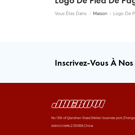
Logo De Pied De Pa
Maison
Vous Êtes Dans:
Logo De P
/
/
Inscrivez-Vous À Nos
No.188 of Qianshan Road,Weilan business port,Zhen
district,Hefei,230088,China