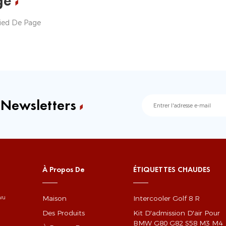
ge
ied De Page
 Newsletters
À Propos De
ÉTIQUETTES CHAUDES
Maison
Intercooler Golf 8 R
gwu
Des Produits
Kit D'admission D'air Pour
BMW G80 G82 S58 M3 M4