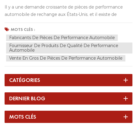
Il y a une demande croissante de pièces de performance
automobile de rechange aux États-Unis, et il existe de
nombreuses marques pour répondre à cette demande.
Cependant, avec la montée en flèche des coûts de
MOTS CLÉS :
fabrication aux États-Unis continentaux ces dernières années,
Fabricants De Pièces De Performance Automobile
la plupart des marques de piè...
Fournisseur De Produits De Qualité De Performance
Automobile
Vente En Gros De Pièces De Performance Automobile
CATÉGORIES
DERNIER BLOG
MOTS CLÉS