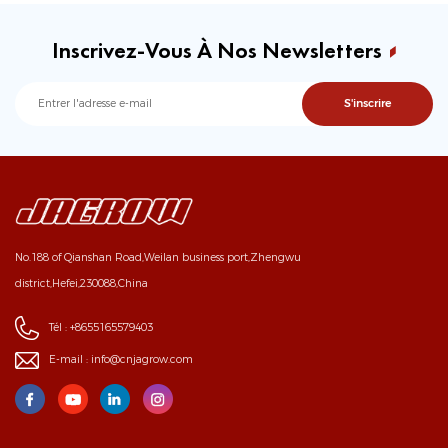
Inscrivez-Vous À Nos Newsletters
No.188 of Qianshan Road,Weilan business port,Zhengwu
district,Hefei,230088,China
Tél :
+8655165579403
E-mail :
info@cnjagrow.com