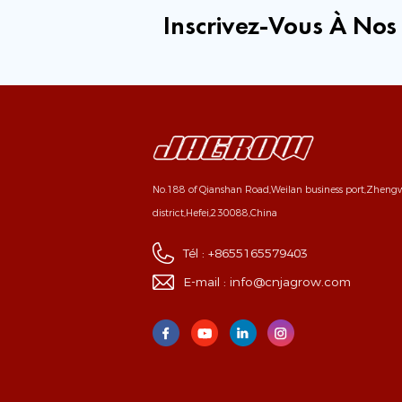
Inscrivez-Vous À Nos
No.188 of Qianshan Road,Weilan business port,Zhen
district,Hefei,230088,China
Tél :
+8655165579403
E-mail :
info@cnjagrow.com