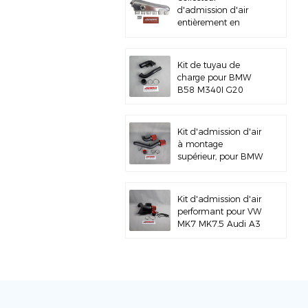
d'admission d'air
entièrement en
aluminium pour
BMW M3 E46 S54
Kit de tuyau de
charge pour BMW
B58 M340I G20
Kit d'admission d'air
à montage
supérieur, pour BMW
M3 M4 F80 F82 S55
Kit d'admission d'air
performant pour VW
MK7 MK7.5 Audi A3
S3