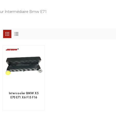
eur Intermédiaire Bmw E71
Intercooler BMW X5
E70 E71 X6 F15 F16