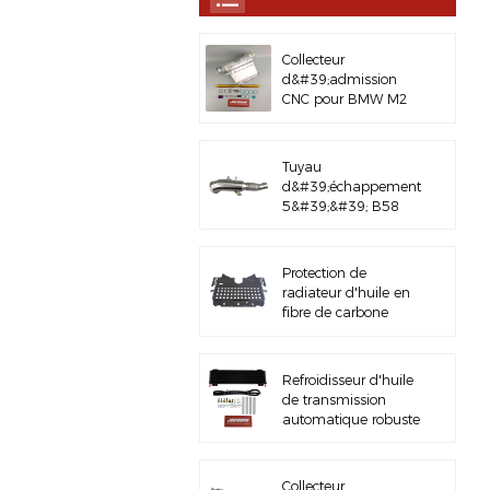
Collecteur
d&#39;admission
CNC pour BMW M2
M3 M4 G8X S58
Tuyau
d&#39;échappement
5&#39;&#39; B58
Gen3 LCI G20/G22
en acier inoxydable
brossé 304
Protection de
radiateur d'huile en
fibre de carbone
pour BMW M3 M4
G80 G82 S58
Refroidisseur d'huile
de transmission
automatique robuste
avec kit de matériel
Collecteur