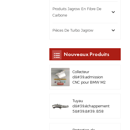
Produits Jagrow En Fibre De
Carbone
Pièces De Turbo Jagrow
Nouveaux Produits
Collecteur
d&#39;admission
CNC pour BMW M2
M3 M4 G8X S58
Tuyau
d&#39;échappement
5&#39;&#39; B58
Gen3 LCI G20/G22 en
acier inoxydable
brossé 304