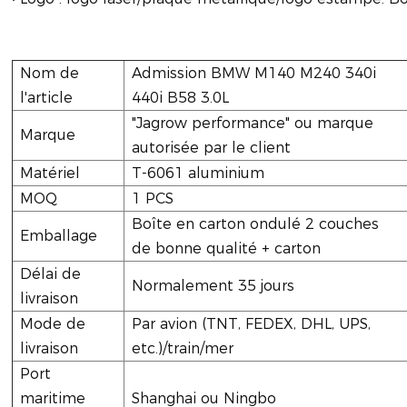
Nom de
Admission BMW M140 M240 340i
l'article
440i B58 3.0L
"Jagrow performance" ou marque
Marque
autorisée par le client
Matériel
T-6061 aluminium
MOQ
1 PCS
Boîte en carton ondulé 2 couches
Emballage
de bonne qualité + carton
Délai de
Normalement 35 jours
livraison
Mode de
Par avion (TNT, FEDEX, DHL, UPS,
livraison
etc.)/train/mer
Port
maritime
Shanghai ou Ningbo