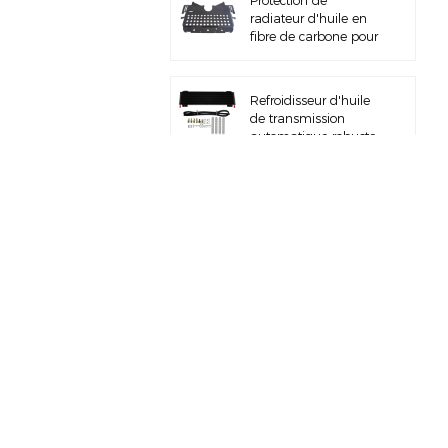
Protection de
radiateur d'huile en
fibre de carbone pour
BMW M3 M4 G80
G82 S58
Refroidisseur d'huile
de transmission
automatique robuste
avec kit de matériel
Collecteur
d'admission d'air
entièrement en
aluminium pour
BMW M3 E46 S54
Kit de tuyau de
charge pour BMW
B58 M340I G20
Kit d'admission d'air
à montage supérieur,
pour BMW M3 M4