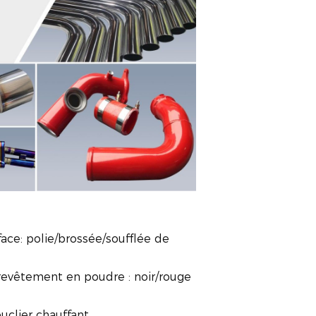
face: polie/brossée/soufflée de
u revêtement en poudre : noir/rouge
uclier chauffant