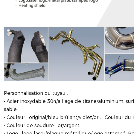
Personnalisation du tuyau :
• Acier inoxydable 304/alliage de titane/aluminium. sur
sable
• Couleur : original/bleu brûlant/violet/or﹒ Couleur d
• Couleur de soudure : or/argent
• Logo : logo laser/plaque métallique/logo estampé. Bo