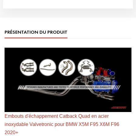
PRÉSENTATION DU PRODUIT
Embouts d'échappement Catback Quad en acier
inoxydable Valvetronic pour BMW X5M F95 X6M F96
2020+