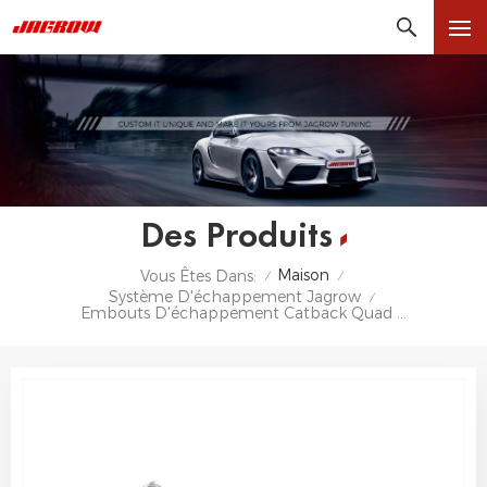
Des Produits
Maison
Vous Êtes Dans:
/
/
Système D'échappement Jagrow
/
Embouts D'échappement Catback Quad En Acier Inoxydable Valvetronic Pour BMW X5M F95 X6M F96 2020+