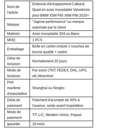
Embouts d'échappement Catback
Nom de
Quad en acier inoxydable Valvetronic
l'article
pour BMW X5M F95 X6M F96 2020+
"Jagrow performance" ou marque
Marque
autorisée par le client
Matériel
Acier inoxydable 304 ou titane
MOQ
1 PCS
Boîte en carton ondulé 2 couches de
Emballage
bonne qualité + carton
Délai de
Normalement 35 jours
livraison
Mode de
Par avion (TNT, FEDEX, DHL, UPS,
livraison
etc.)/train/mer
Port
maritime
Shanghai ou Ningbo
d'exportation
Délai de
Paiement d'acompte de 30% à
paiement
l'avance, solde avant l'expédition
Mode de
T/T, L/C, Western Union, Paypal
paiement
garantie
18 mois