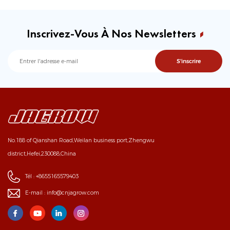
Inscrivez-Vous À Nos Newsletters
No.188 of Qianshan Road,Weilan business port,Zhengwu
district,Hefei,230088,China
Tél :
+8655165579403
E-mail :
info@cnjagrow.com