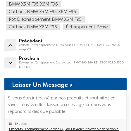
BMW X5M F95 X6M F96
Catback BMW X5M F95 X6M F96
Pot D'échappement BMW X5M F95
Catback BMW X6M F96
Échappement Bmw
Précédent
Collecteur d'échappement Turbo pour HONDA K SERIES SWAP K20 92-00
swap k24
Prochain
Downpipe d'échappement Jagrow pour BMW E90 E60 E61 330D 525D 530D
M57 N2
Laisser Un Message
Si vous êtes intéressé par nos produits et souhaitez en
savoir plus, veuillez laisser un message ici, nous vous
répondrons dès que possible.
Matière :
Embouts D'échappement Catback Quad En Acier Inoxydable Valvetronic Pour BMW X5M F95 X6M F96 2020+