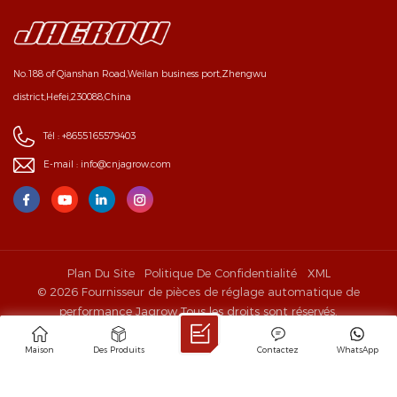
No.188 of Qianshan Road,Weilan business port,Zhengwu
district,Hefei,230088,China
Tél :
+8655165579403
E-mail :
info@cnjagrow.com
Plan Du Site
Politique De Confidentialité
XML
© 2026 Fournisseur de pièces de réglage automatique de
performance Jagrow Tous les droits sont réservés.
IPv6 RÉSEAU PRIS EN CHARGE
Maison
Des Produits
Contactez
WhatsApp