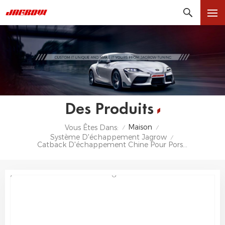
Des Produits
Maison
Vous Êtes Dans:
/
/
Système D'échappement Jagrow
/
Catback D'échappement Chine Pour Porsche 911 997.2 3.6TO 3.8T