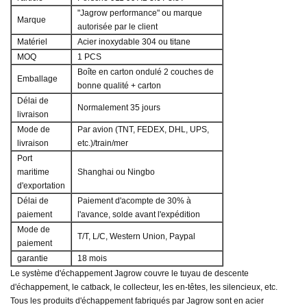
"Jagrow performance" ou marque
Marque
autorisée par le client
Matériel
Acier inoxydable 304 ou titane
MOQ
1 PCS
Boîte en carton ondulé 2 couches de
Emballage
bonne qualité + carton
Délai de
Normalement 35 jours
livraison
Mode de
Par avion (TNT, FEDEX, DHL, UPS,
livraison
etc.)/train/mer
Port
maritime
Shanghai ou Ningbo
d'exportation
Délai de
Paiement d'acompte de 30% à
paiement
l'avance, solde avant l'expédition
Mode de
T/T, L/C, Western Union, Paypal
paiement
garantie
18 mois
Le système d'échappement Jagrow couvre le tuyau de descente
d'échappement, le catback, le collecteur, les en-têtes, les silencieux, etc.
Tous les produits d'échappement fabriqués par Jagrow sont en acier