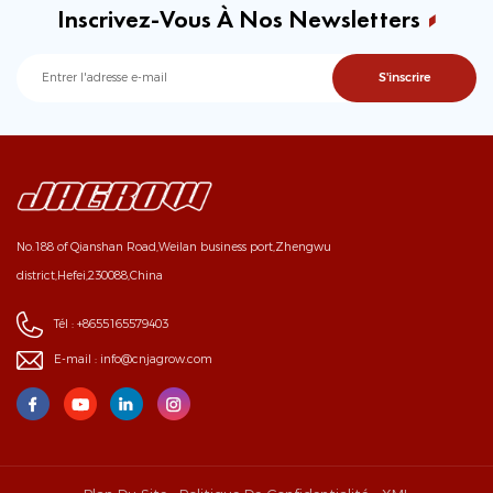
Inscrivez-Vous À Nos Newsletters
No.188 of Qianshan Road,Weilan business port,Zhengwu
district,Hefei,230088,China
Tél :
+8655165579403
E-mail :
info@cnjagrow.com