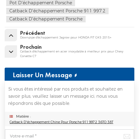
Pot D'échappement Porsche
Catback D'échappement Porsche 911 997.2
Catback D'échappement Porsche
Précédent
Downpipe d'échappement Jagrow pour HONDA FIT GK5 2015+
Prochain
Catback d'échappement en acier inoxydable à meilleur prix pour Chevy
Corvette C7
Laisser Un Message
Si vous êtes intéressé par nos produits et souhaitez en
savoir plus, veuillez laisser un message ici, nous vous
répondrons dès que possible.
Matière :
Catback D'échappement Chine Pour Porsche 911 997.2 3.6TO 3.8T