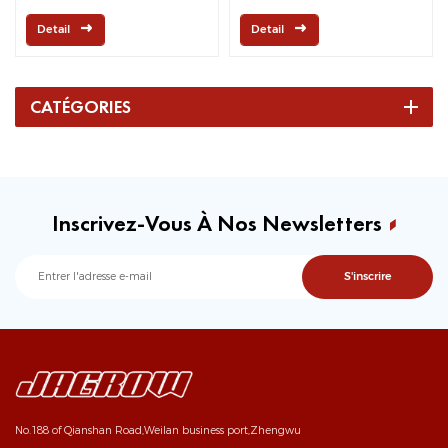
rangées
Detail
Detail
CATÉGORIES
Inscrivez-Vous À Nos Newsletters
No.188 of Qianshan Road,Weilan business port,Zhengwu