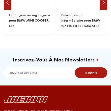
Refroidisseur
Intercooler pour BMW
intermédiaire pour BMW
525d E60 E61 530d 535d
F07 F10 F11 F18 535i 518d
635d E63 E64
520d(x) 525d(x) 530d(x)
535d(x)
Inscrivez-Vous À Nos Newsletters
No.188 of Qianshan Road,Weilan business port,Zhengwu