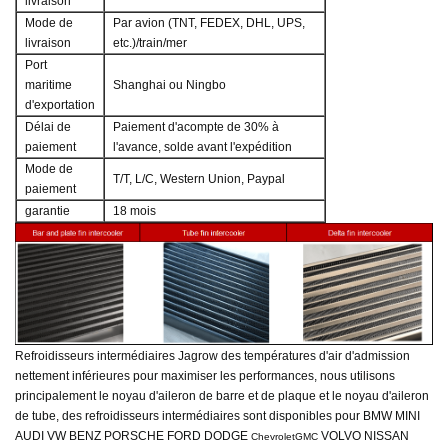
livraison
Mode de
Par avion (TNT, FEDEX, DHL, UPS,
livraison
etc.)/train/mer
Port
maritime
Shanghai ou Ningbo
d'exportation
Délai de
Paiement d'acompte de 30% à
paiement
l'avance, solde avant l'expédition
Mode de
T/T, L/C, Western Union, Paypal
paiement
garantie
18 mois
Refroidisseurs intermédiaires Jagrow
des températures d'air d'admission
nettement inférieures pour maximiser les performances, nous utilisons
principalement le noyau d'aileron de barre et de plaque et le noyau d'aileron
de tube, des refroidisseurs intermédiaires sont disponibles pour BMW MINI
AUDI VW BENZ PORSCHE FORD DODGE
VOLVO NISSAN
ChevroletGMC