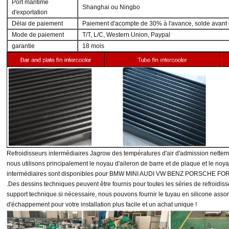
Port maritime
Shanghai ou Ningbo
d'exportation
Délai de paiement
Paiement d'acompte de 30% à l'avance, solde avant l
Mode de paiement
T/T, L/C, Western Union, Paypal
garantie
18 mois
Refroidisseurs intermédiaires Jagrow
des températures d'air d'admission nettem
nous utilisons principalement le noyau d'aileron de barre et de plaque et le noya
intermédiaires sont disponibles pour BMW MINI AUDI VW BENZ PORSCHE 
.
Des dessins techniques peuvent être fournis pour toutes les séries de refroidis
support technique.
si nécessaire, nous pouvons fournir le tuyau en silicone asso
d'échappement
pour votre installation plus facile et un achat unique !