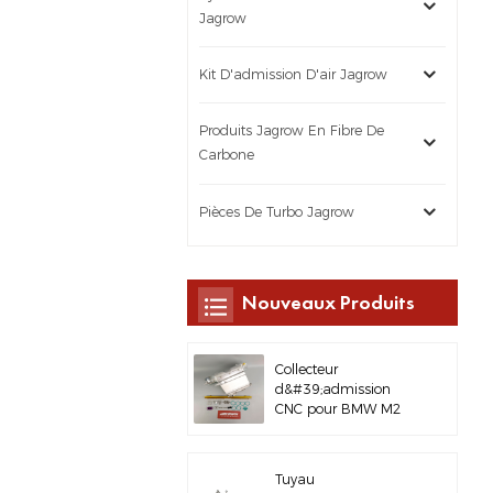
Jagrow
Kit D'admission D'air Jagrow
Produits Jagrow En Fibre De
Carbone
Pièces De Turbo Jagrow
Nouveaux Produits
Collecteur
d&#39;admission
CNC pour BMW M2
M3 M4 G8X S58
Tuyau