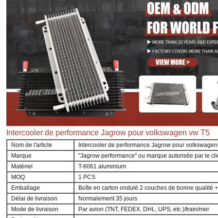
Intercooler de performance Jagrow pour volkswagen vw T5
Nom de l'article
Intercooler de performance Jagrow pour volkswagen
Marque
"Jagrow performance" ou marque autorisée par le cli
Matériel
T-6061 aluminium
MOQ
1 PCS
Emballage
Boîte en carton ondulé 2 couches de bonne qualité +
Délai de livraison
Normalement 35 jours
Mode de livraison
Par avion (TNT, FEDEX, DHL, UPS, etc.)/train/mer