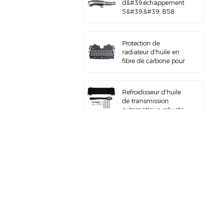
d&#39;échappement
5&#39;&#39; B58
Gen3 LCI G20/G22 en
acier inoxydable
brossé 304
Protection de
radiateur d'huile en
fibre de carbone pour
BMW M3 M4 G80
G82 S58
Refroidisseur d'huile
de transmission
automatique robuste
avec kit de matériel
Collecteur
d'admission d'air
entièrement en
aluminium pour
BMW M3 E46 S54
Kit de tuyau de
charge pour BMW
B58 M340I G20