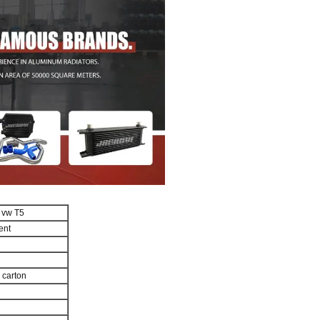
 vw T5
ent
 carton