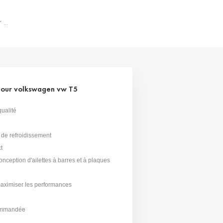
Intercooler De Performance Jagrow Pour Volkswagen Vw T5
pour volkswagen vw T5
ualité
 de refroidissement
t
nception d'ailettes à barres et à plaques
 maximiser les performances
ecommandée