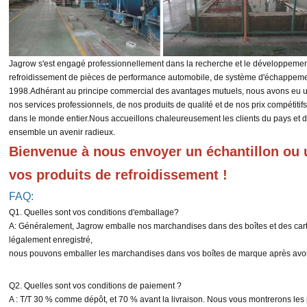
Jagrow s'est engagé professionnellement dans la recherche et le développement
refroidissement de pièces de performance automobile, de système d'échappemen
1998.
Adhérant au principe commercial des avantages mutuels, nous avons eu une
nos services professionnels, de nos produits de qualité et de nos prix compétitifs
dans le monde entier.
Nous accueillons chaleureusement les clients du pays et de
ensemble un avenir radieux.
Bienvenue à nous envoyer un échantillon ou u
vos produits de refroidissement !
FAQ:
Q1. Quelles sont vos conditions d'emballage?
A: Généralement, Jagrow emballe nos marchandises dans des boîtes et des cart
légalement enregistré,
nous pouvons emballer les marchandises dans vos boîtes de marque après avoir r
Q2. Quelles sont vos conditions de paiement ?
A : T/T 30 % comme dépôt, et 70 % avant la livraison. Nous vous montrerons les