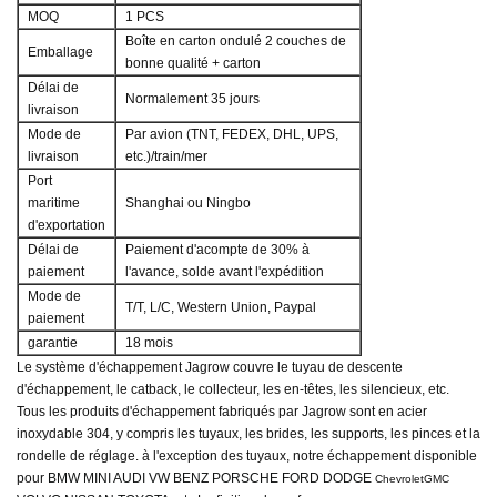
MOQ
1 PCS
Boîte en carton ondulé 2 couches de
Emballage
bonne qualité + carton
Délai de
Normalement 35 jours
livraison
Mode de
Par avion (TNT, FEDEX, DHL, UPS,
livraison
etc.)/train/mer
Port
maritime
Shanghai ou Ningbo
d'exportation
Délai de
Paiement d'acompte de 30% à
paiement
l'avance, solde avant l'expédition
Mode de
T/T, L/C, Western Union, Paypal
paiement
garantie
18 mois
Le système d'échappement Jagrow couvre le tuyau de descente
d'échappement, le catback, le collecteur, les en-têtes, les silencieux, etc.
Tous les produits d'échappement fabriqués par Jagrow sont en acier
inoxydable 304, y compris les tuyaux, les brides, les supports, les pinces et la
rondelle de réglage. à l'exception des tuyaux, notre échappement disponible
pour
BMW MINI AUDI VW BENZ PORSCHE FORD DODGE
ChevroletGMC