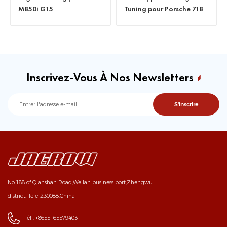
M850i G15
Tuning pour Porsche 718
cayman
Inscrivez-Vous À Nos Newsletters
No.188 of Qianshan Road,Weilan business port,Zhengwu
district,Hefei,230088,China
Tél :
+8655165579403