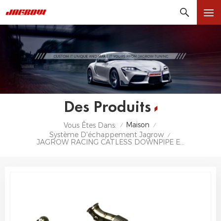
Des Produits
Maison
Vous Êtes Dans:
/
/
Système D'échappement Jagrow
/
JAGROW RACING CATLESS DOWNPIPE ET MID-PIPE 2020 TOYOTA GR YARIS CUSTOM ECHAPPEMENT