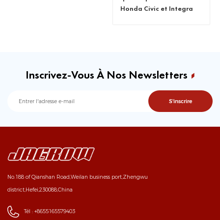
Honda Civic et Integra
D15 D16 D'Series
Inscrivez-Vous À Nos Newsletters
No.188 of Qianshan Road,Weilan business port,Zhengwu
district,Hefei,230088,China
Tél :
+8655165579403