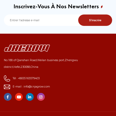
Inscrivez-Vous À Nos Newsletters
No.188 of Qianshan Road,Weilan business port,Zhengwu
district,Hefei,230088,China
Tél :
+8655165579403
E-mail :
info@cnjagrow.com