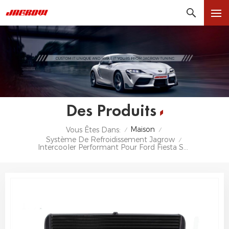
Des Produits
Maison
Vous Êtes Dans:
/
/
Système De Refroidissement Jagrow
/
Intercooler Performant Pour Ford Fiesta ST MK7