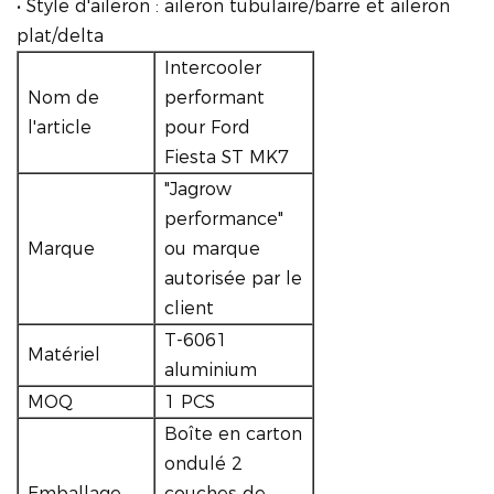
• Style d'aileron : aileron tubulaire/barre et aileron
plat/delta
Intercooler
Nom de
performant
l'article
pour Ford
Fiesta ST MK7
"Jagrow
performance"
Marque
ou marque
autorisée par le
client
T-6061
Matériel
aluminium
MOQ
1 PCS
Boîte en carton
ondulé 2
Emballage
couches de