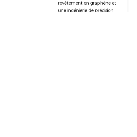
revêtement en graphène et
une ingénierie de précision
CNC.
Éléments essentiels à prendre
en compte lors de l'achat
d'un collecteur d'admission
Ford Barra
MOTS CLÉS
EA888 Billet Intake
Manifold
EA888 Gen3 and Gen4
Intake Manifold