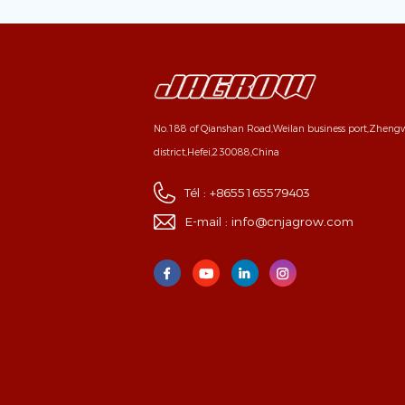
No.188 of Qianshan Road,Weilan business port,Zhen
district,Hefei,230088,China
Tél :
+8655165579403
E-mail :
info@cnjagrow.com